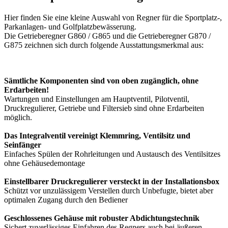
Hier finden Sie eine kleine Auswahl von Regner für die Sportplatz-,
Parkanlagen- und Golfplatzbewässerung.
Die Getrieberegner
G860 / G865
und die Getrieberegner
G870 /
G875
zeichnen sich durch folgende Ausstattungsmerkmal aus:
Sämtliche Komponenten sind von oben zugänglich, ohne
Erdarbeiten!
Wartungen und Einstellungen am Hauptventil, Pilotventil,
Druckregulierer, Getriebe und Filtersieb sind ohne Erdarbeiten
möglich.
Das Integralventil vereinigt Klemmring, Ventilsitz und
Seinfänger
Einfaches Spülen der Rohrleitungen und Austausch des Ventilsitzes
ohne Gehäusedemontage
Einstellbarer Druckregulierer versteckt in der Installationsbox
Schützt vor unzulässigem Verstellen durch Unbefugte, bietet aber
optimalen Zugang durch den Bediener
Geschlossenes Gehäuse mit robuster Abdichtungstechnik
Sichert zuverlässiges Einfahren des Regners auch bei äußeren