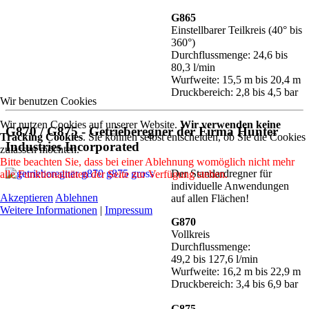
G865
Einstellbarer Teilkreis (40° bis
360°)
Durchflussmenge: 24,6 bis
80,3 l/min
Wurfweite: 15,5 m bis 20,4 m
Druckbereich: 2,8 bis 4,5 bar
Wir benutzen Cookies
Wir nutzen Cookies auf unserer Website.
Wir verwenden keine
G870 / G875
- Getrieberegner der Firma Hunter
Tracking Cookies
. Sie können selbst entscheiden, ob Sie die Cookies
Industries Incorporated
zulassen möchten.
Bitte beachten Sie, dass bei einer Ablehnung womöglich nicht mehr
Der Standardregner für
alle Funktionalitäten der Seite zur Verfügung stehen.
individuelle Anwendungen
Akzeptieren
Ablehnen
auf allen Flächen!
Weitere Informationen
|
Impressum
G870
Vollkreis
Durchflussmenge:
49,2 bis 127,6 l/min
Wurfweite: 16,2 m bis 22,9 m
Druckbereich: 3,4 bis 6,9 bar
G875