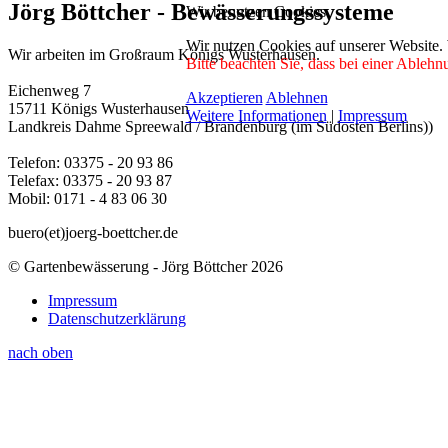
Jörg Böttcher - Bewässerungssysteme
Wir benutzen Cookies
Wir nutzen Cookies auf unserer Website.
Wir arbeiten im Großraum Königs Wusterhausen.
Bitte beachten Sie, dass bei einer Ablehn
Eichenweg 7
Akzeptieren
Ablehnen
15711 Königs Wusterhausen
Weitere Informationen
|
Impressum
Landkreis Dahme Spreewald / Brandenburg (im Südosten Berlins))
Telefon: 03375 - 20 93 86
Telefax: 03375 - 20 93 87
Mobil: 0171 - 4 83 06 30
buero(et)joerg-boettcher.de
© Gartenbewässerung - Jörg Böttcher 2026
Impressum
Datenschutzerklärung
nach oben