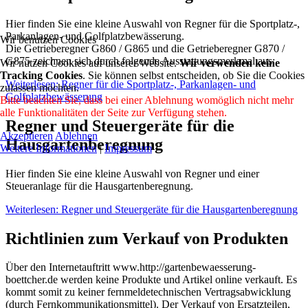
Hier finden Sie eine kleine Auswahl von Regner für die Sportplatz-,
Parkanlagen- und Golfplatzbewässerung.
Wir benutzen Cookies
Die Getrieberegner
G860 / G865
und die Getrieberegner
G870 /
G875
zeichnen sich durch folgende Ausstattungsmerkmal aus:
Wir nutzen Cookies auf unserer Website.
Wir verwenden keine
Tracking Cookies
. Sie können selbst entscheiden, ob Sie die Cookies
Weiterlesen: Regner für die Sportplatz-, Parkanlagen- und
zulassen möchten.
Golfplatzbewässerung
Bitte beachten Sie, dass bei einer Ablehnung womöglich nicht mehr
alle Funktionalitäten der Seite zur Verfügung stehen.
Regner und Steuergeräte für die
Akzeptieren
Ablehnen
Hausgartenberegnung
Weitere Informationen
|
Impressum
Hier finden Sie eine kleine Auswahl von Regner und einer
Steueranlage für die Hausgartenberegnung.
Weiterlesen: Regner und Steuergeräte für die Hausgartenberegnung
Richtlinien zum Verkauf von Produkten
Über den Internetauftritt www.http://gartenbewaesserung-
boettcher.de werden keine Produkte und Artikel online verkauft. Es
kommt somit zu keiner fernmeldetechnischen Vertragsabwicklung
(durch Fernkommunikationsmittel). Der Verkauf von Ersatzteilen,